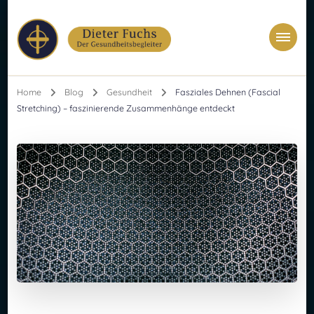
Dieter Fuchs
Ganzheitlicher Masseur & Astrologe
Home
Blog
Gesundheit
Fasziales Dehnen (Fascial
Stretching) – faszinierende Zusammenhänge entdeckt