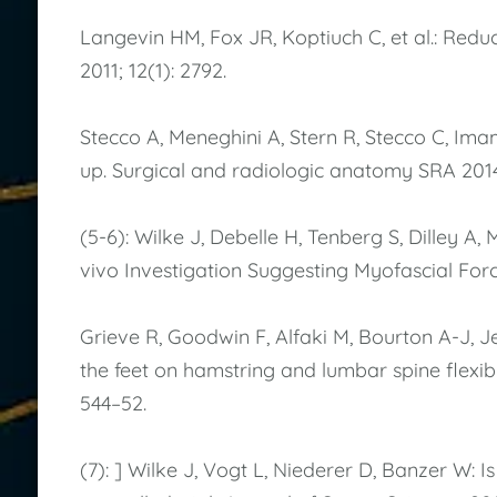
Langevin HM, Fox JR, Koptiuch C, et al.: Red
2011; 12(1): 2792.
Stecco A, Meneghini A, Stern R, Stecco C, Ima
up. Surgical and radiologic anatomy SRA 2014
(5-6): Wilke J, Debelle H, Tenberg S, Dilley A
vivo Investigation Suggesting Myofascial Force
Grieve R, Goodwin F, Alfaki M, Bourton A-J, Je
the feet on hamstring and lumbar spine flexib
544–52.
(7): ] Wilke J, Vogt L, Niederer D, Banzer W: 