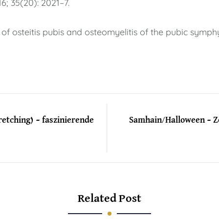
16; 35(20): 2021–7.
f osteitis pubis and osteomyelitis of the pubic symphys
retching) – faszinierende
Samhain/Halloween – Ze
Related Post