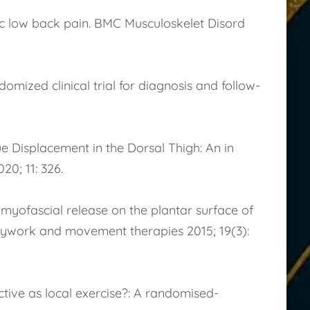
ic low back pain. BMC Musculoskelet Disord
mized clinical trial for diagnosis and follow-
ue Displacement in the Dorsal Thigh: An in
20; 11: 326.
f myofascial release on the plantar surface of
bodywork and movement therapies 2015; 19(3):
ctive as local exercise?: A randomised-