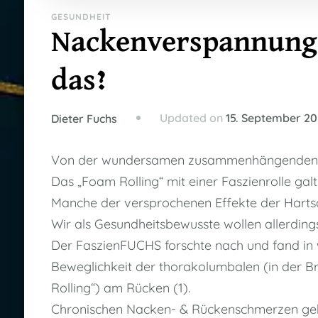
GESUNDHEIT
Nackenverspannungen
das?
Updated on
15. September 2
Dieter Fuchs
Von der wundersamen zusammenhängenden W
Das „Foam Rolling“ mit einer Faszienrolle gal
Manche der versprochenen Effekte der Hartsch
Wir als Gesundheitsbewusste wollen allerding
Der FaszienFUCHS forschte nach und fand in
Beweglichkeit der thorakolumbalen (in der B
Rolling“) am Rücken (1).
Chronischen Nacken- & Rückenschmerzen geh