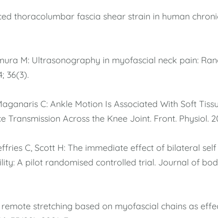
uced thoracolumbar fascia shear strain in human chron
mura M: Ultrasonography in myofascial neck pain: Rando
; 36(3).
, Maganaris C: Ankle Motion Is Associated With Soft Tiss
 Transmission Across the Knee Joint. Front. Physiol. 20
ffries C, Scott H: The immediate effect of bilateral sel
ility: A pilot randomised controlled trial. Journal of 
Is remote stretching based on myofascial chains as effe