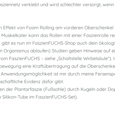
asziennetz verklebt und wird schlechter versorgt, wenn 
en Effekt von Foam Rolling am vorderen Oberschenkel 
h Muskelkater kann das Rollen mit einer Faszienrolle r
at, gibt es nun im FaszienFUCHS-Shop auch dein ökolog
gen Organismus ablaufen) Studien geben Hinweise auf e
om FaszienFUCHS – siehe „Schaltstelle Wirbelsäule“). I
sbewegung eine Kraftübertragung auf die Oberschenkel
 Anwendungsmöglichkeit ist mir durch meine Fersensp
schaftliche Evidenz dafür gibt.
llen der Plantarfaszie (Fußsohle) durch Kugeln oder D
 Silikon-Tube im FaszienFUCHS-Set).