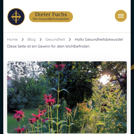
Dieter Fuchs
Ganzheitlicher Masseur & Astrologe
Home
Blog
Gesundheit
Hallo Gesundheitsbewusste!
Diese Seite ist ein Gewinn für dein Wohlbefinden